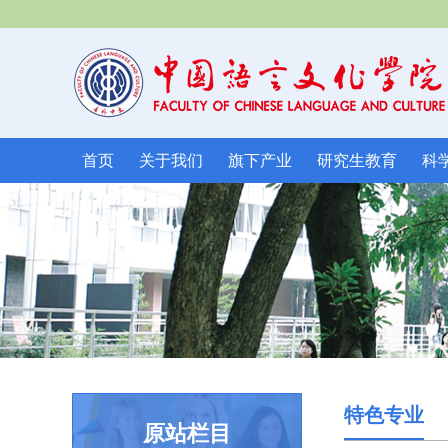
首页
关于我们
旗下产业
研究生教育
科
特色专业
原站栏目