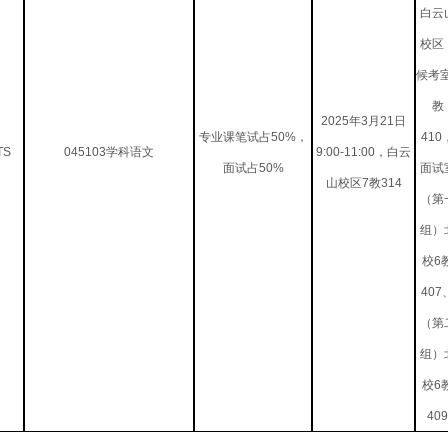
白云
校区
候考
教
2025年3月21日
专业课笔试占50%，
410
TS
045103学科语文
9:00-11:00，白云
面试占50%
面试
山校区7教314
（第
组）
校6
407
（第
组）
校6
409