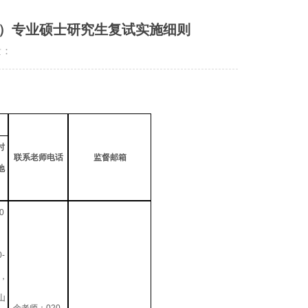
语文）专业硕士研究生复试实施细则
量：
时
联系老师电话
监督邮箱
地
0
0-
0，
山