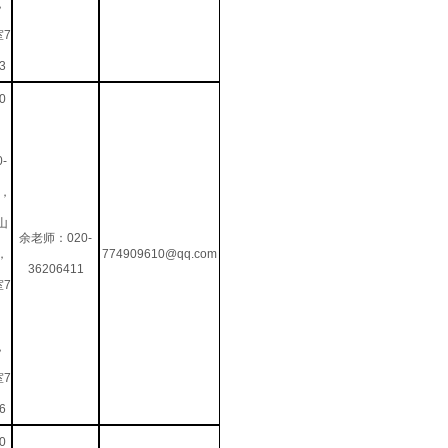
，
室7
3
0
0-
0，
山
余老师：020-
，
774909610@qq.com
36206411
室7
，
室7
6
0