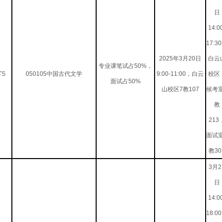
日
14:0
17:3
2025年3月20日
白云
专业课笔试占50%，
TS
050105中国古代文学
9:00-11:00，白云
校区
面试占50%
山校区7教107
候考
教
213
面试
教30
3月2
日
14:0
18:0