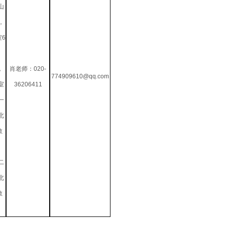
山
，
室6
，
肖老师：020-
774909610@qq.com
室
36206411
一
北
教
、
二
北
教