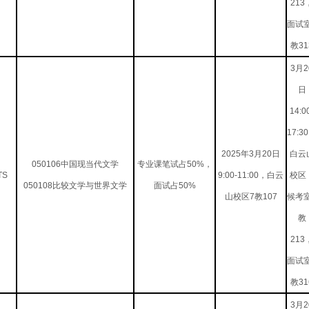
213
面试
教31
3月2
日
14:0
17:3
2025年3月20日
白云
050106中国现当代文学
专业课笔试占50%，
TS
9:00-11:00，白云
校区
050108比较文学与世界文学
面试占50%
山校区7教107
候考
教
213
面试
教31
3月2