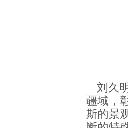
刘久
疆域，
斯的景
的特
断